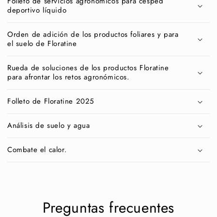
Folleto de servicios agronómicos para césped
n
deportivo líquido
t
e
Orden de adición de los productos foliares y para
n
el suelo de Floratine
i
Rueda de soluciones de los productos Floratine
d
para afrontar los retos agronómicos.
o
d
Folleto de Floratine 2025
e
s
Análisis de suelo y agua
p
l
Combate el calor.
e
g
a
b
Preguntas frecuentes
l